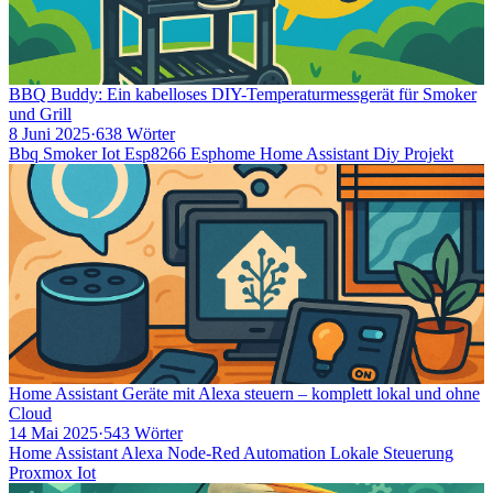
BBQ Buddy: Ein kabelloses DIY-Temperaturmessgerät für Smoker
und Grill
8 Juni 2025
·
638 Wörter
Bbq
Smoker
Iot
Esp8266
Esphome
Home Assistant
Diy
Projekt
Home Assistant Geräte mit Alexa steuern – komplett lokal und ohne
Cloud
14 Mai 2025
·
543 Wörter
Home Assistant
Alexa
Node-Red
Automation
Lokale Steuerung
Proxmox
Iot