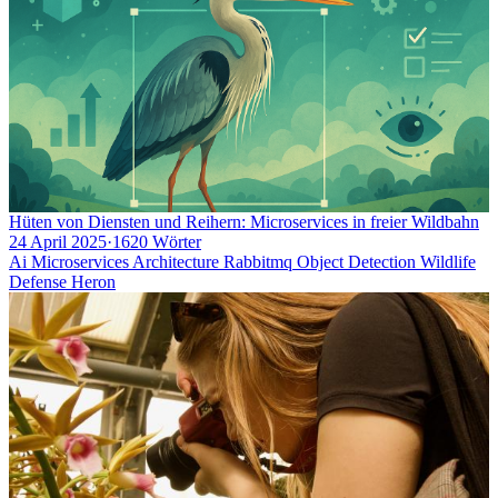
Hüten von Diensten und Reihern: Microservices in freier Wildbahn
24 April 2025
·
1620 Wörter
Ai
Microservices
Architecture
Rabbitmq
Object Detection
Wildlife
Defense
Heron