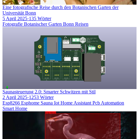
Eine fotografische Reise durch den Botanischen Garten der
Universität Bonn
5 April 2025
·
135 Wörter
Fotografie
Botanischer Garten
Bonn
Reisen
Saunasteuerung 2.0: Smarter Schwitzen mit Stil
2 April 2025
·
1253 Wörter
Esp8266
Esphome
Sauna
Iot
Home Assistant
Pcb
Automation
Smart Home