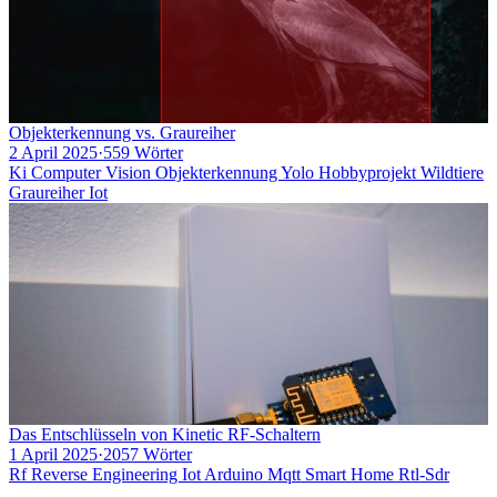
Objekterkennung vs. Graureiher
2 April 2025
·
559 Wörter
Ki
Computer Vision
Objekterkennung
Yolo
Hobbyprojekt
Wildtiere
Graureiher
Iot
Das Entschlüsseln von Kinetic RF-Schaltern
1 April 2025
·
2057 Wörter
Rf
Reverse Engineering
Iot
Arduino
Mqtt
Smart Home
Rtl-Sdr