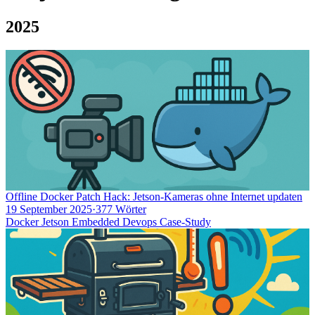
2025
Offline Docker Patch Hack: Jetson-Kameras ohne Internet updaten
19 September 2025
·
377 Wörter
Docker
Jetson
Embedded
Devops
Case-Study